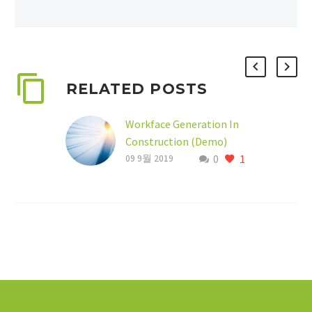
RELATED POSTS
Workface Generation In
Construction (Demo)
0
1
Lorem Ipsum proin
09 9월 2019
gravida nibh vel velit
auctor aliquet. Aenean
sollicitudin, lorem quis
bibendum auctor, nisi elit
consequat ipsum, nec…