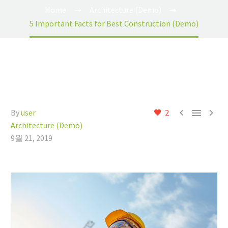
Home
Architecture (Demo)
5 Important Facts for Best Construction (Demo)



By
user
2
Architecture (Demo)
9월 21, 2019