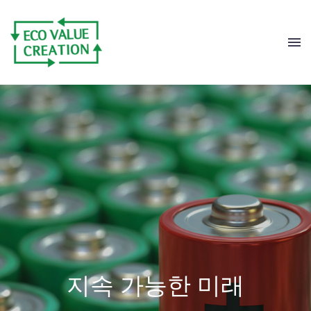
지
속
가
능
한
미
래