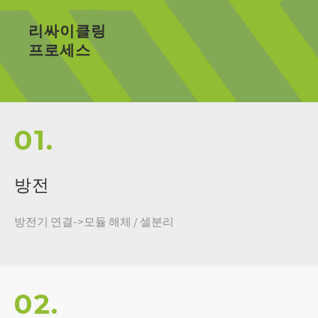
리싸이클링
프로세스
01.
방전
방전기 연결->모듈 해체 / 셀분리
02.