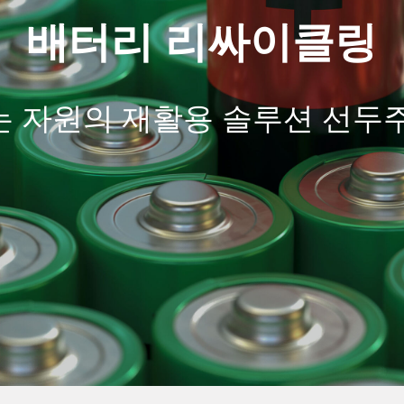
배
터
리
리
싸
이
클
링
는
자
원
의
재
활
용
솔
루
션
선
두